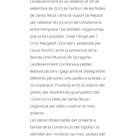
L’esdeveniment es va celebrar el 16 de
setembre de 2023 en l’entorn de les festes
de Santa Tecla i amb el suport de Repsol
per celebrar els 25 anys de col·laboració
entre l’empresa i les entitats i organismes
que la fan possible. Creat i dirigit per l’
Oriol Margalef i Eloi Isern, presentat per
Laura Rovira i amb la presència de la
Banda Unió Musical de Tarragona.
L’esdeveniment combinava petites
teatralitzacions i gags amb el diàleg entre
diferents persones vinculades a la festa i a
la corporació. Finalitzà amb la votació del
públic per resoldre els guanyadors del
«Concurs d’idees de Santa Tecla»
organitzat per ràdio ciutat en el mes
anterior.
Les peces dissenyades pel projecte a
banda de la construcció del logotip i la
identitat son: invitació via mail, postals per