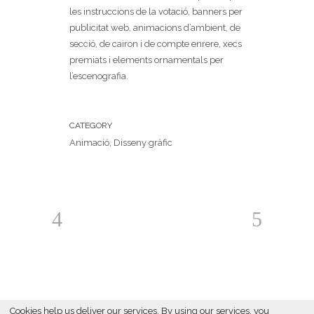
les instruccions de la votació, banners per
publicitat web, animacions d’ambient, de
secció, de cairon i de compte enrere, xecs
premiats i elements ornamentals per
l’escenografia.
CATEGORY
Animació, Disseny gràfic
Cookies help us deliver our services. By using our services, you